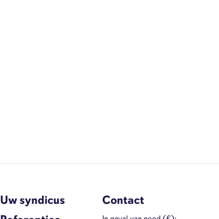
Uw syndicus
Contact
In geval van nood (€):