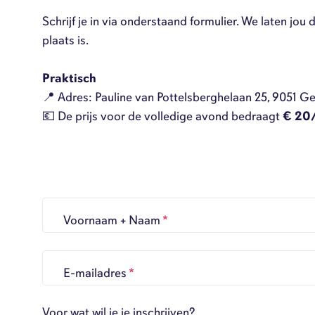
Schrijf je in via onderstaand formulier. We laten jou
plaats is.
P
raktisch
📍 Adres: Pauline van Pottelsberghelaan 25, 9051 Ge
💶 De prijs voor de volledige avond bedraagt
€ 20
Voornaam + Naam
*
E-mailadres
*
Voor wat wil je je inschrijven?