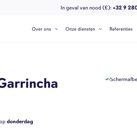
In geval van nood (€):
+32 9 28
Over ons
Onze diensten
Referenties
Garrincha
 op
donderdag